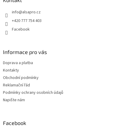
a
Kontakt
t
info
@
alsapro.cz
í
+420 777 754 403
Facebook
Informace pro vás
Doprava a platba
Kontakty
Obchodní podmínky
Reklamační řád
Podmínky ochrany osobních údajů
Napište nám
Facebook