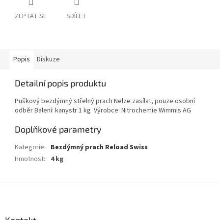
ZEPTAT SE
SDÍLET
Popis
Diskuze
Detailní popis produktu
Puškový bezdýmný střelný prach Nelze zasílat, pouze osobní
odběr Balení: kanystr 1 kg Výrobce: Nitrochemie Wimmis AG
Doplňkové parametry
Kategorie
:
Bezdýmný prach Reload Swiss
Hmotnost
:
4 kg
Z
á
p