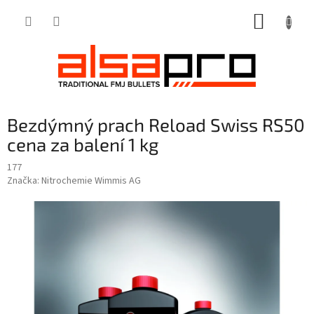
Přejít
NÁKUP
na
obsah
KOŠÍK
Bezdýmný prach Reload Swiss RS50
cena za balení 1 kg
177
Značka:
Nitrochemie Wimmis AG