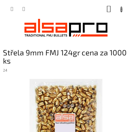
Přejít
NÁKUP
na
obsah
KOŠÍK
Střela 9mm FMJ 124gr cena za 1000
ks
24