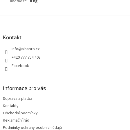
Hmotnost
:
8 kg
Z
á
p
a
Kontakt
t
info
@
alsapro.cz
í
+420 777 754 403
Facebook
Informace pro vás
Doprava a platba
Kontakty
Obchodní podmínky
Reklamační řád
Podmínky ochrany osobních údajů