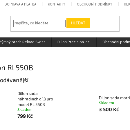
DOPRAVA A PLATBA
KONTAKTY
OBCHODNÍ PODMÍNKY
REK
HLEDAT
dýmný prach Reload Swiss
Dillon Precision Inc.
Obchodní podm
lon RL550B
odávanější
Dillon sada
Dillon sada matri
náhradních dílů pro
Skladem
model RL 550B
3 500 Kč
Skladem
799 Kč