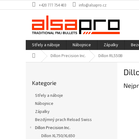
Přejít
+420 777 754 403
info@alsapro.cz
na
obsah
Střely a náboje
Nábojnice
Zápalky
Bez
Domů
Dillon Precision Inc.
Dillon RL550B
P
Dil
o
Přeskočit
s
Kategorie
kategorie
Nejpr
t
r
Střely a náboje
a
Nábojnice
n
Zápalky
n
í
Bezdýmný prach Reload Swiss
p
Dillon Precision Inc.
a
Dillon XL750/XL650