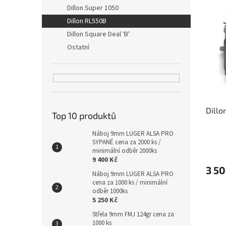
V
n
Dillon Super 1050
ý
e
Dillon RL550B
p
l
i
Dillon Square Deal 'B'
s
Ostatní
p
r
o
d
u
Dillo
k
Top 10 produktů
t
ů
Náboj 9mm LUGER ALSA PRO
SYPANÉ cena za 2000 ks /
minimální odběr 2000ks
9 400 Kč
3 50
Náboj 9mm LUGER ALSA PRO
cena za 1000 ks / minimální
odběr 1000ks
5 250 Kč
Střela 9mm FMJ 124gr cena za
1000 ks