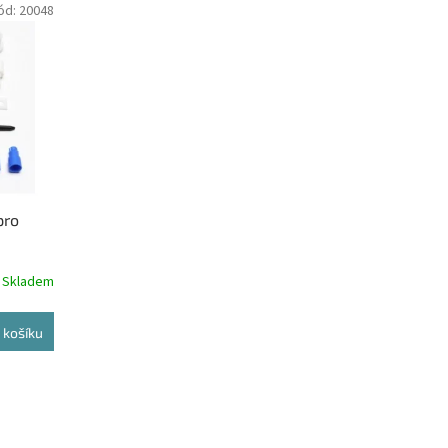
ód:
20048
pro
Skladem
 košíku