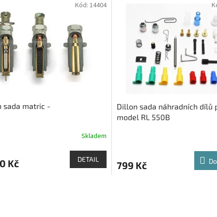
Kód:
14404
K
n sada matric -
Dillon sada náhradních dílů 
model RL 550B
Skladem
DETAIL
Do
0 Kč
799 Kč
O
v
l
á