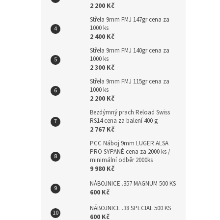
2 200 Kč
Střela 9mm FMJ 147gr cena za
1000 ks
2 400 Kč
Střela 9mm FMJ 140gr cena za
1000 ks
2 300 Kč
Střela 9mm FMJ 115gr cena za
1000 ks
2 200 Kč
Bezdýmný prach Reload Swiss
RS14 cena za balení 400 g
2 767 Kč
PCC Náboj 9mm LUGER ALSA
PRO SYPANÉ cena za 2000 ks /
minimální odběr 2000ks
9 980 Kč
NÁBOJNICE .357 MAGNUM 500 KS
600 Kč
NÁBOJNICE .38 SPECIAL 500 KS
600 Kč