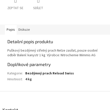
ZEPTAT SE
SDÍLET
Popis
Diskuze
Detailní popis produktu
Puškový bezdýmný střelný prach Nelze zasílat, pouze osobní
odběr Balení: kanystr 1 kg Výrobce: Nitrochemie Wimmis AG
Doplňkové parametry
Kategorie
:
Bezdýmný prach Reload Swiss
Hmotnost
:
4 kg
Z
á
p
a
Kontakt