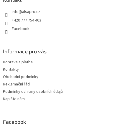
t
info
@
alsapro.cz
í
+420 777 754 403
Facebook
Informace pro vás
Doprava a platba
Kontakty
Obchodní podmínky
Reklamační řád
Podmínky ochrany osobních údajů
Napište nám
Facebook