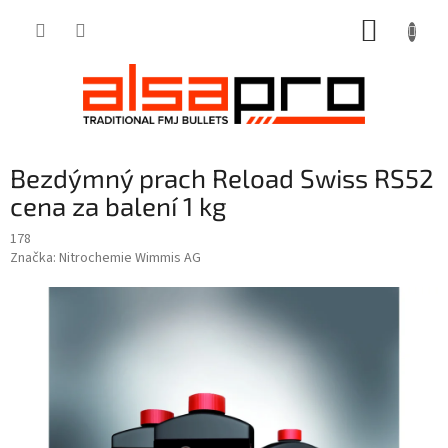
Přejít
NÁKUP
na
obsah
KOŠÍK
Bezdýmný prach Reload Swiss RS52
cena za balení 1 kg
178
Značka:
Nitrochemie Wimmis AG